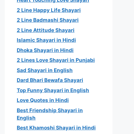
Heart Touching Love Shayari
2 Line Happy Life Shayari
2 Line Badmashi Shayari
2 Line Attitude Shayari
Islamic Shayari in Hindi
Dhoka Shayari in Hindi
2 Lines Love Shayari in Punjabi
Sad Shayari in English
Dard Bhari Bewafa Shayari
Top Funny Shayari in English
Love Quotes in Hindi
Best Friendship Shayari in
English
Best Khamoshi Shayari in Hindi